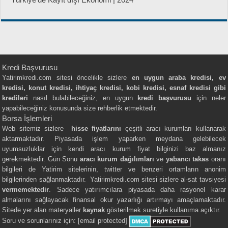
Kredi Başvurusu
Yatirimkredi.com sitesi öncelikle sizlere
en uygun araba kredisi, ev
kredisi, konut kredisi, ihtiyaç kredisi, kobi kredisi, esnaf kredisi gibi
kredileri
nasıl bulabileceğiniz, en uygun
kredi başvurusu
için neler
yapabileceğiniz konusunda size rehberlik etmektedir.
Borsa İşlemleri
Web sitemiz sizlere
hisse fiyatlarını
çeşitli aracı kurumları kullanarak
aktarmaktadır. Piyasada işlem yaparken meydana gelebilecek
uyumsuzluklar için kendi aracı kurum fiyat bilginizi baz almanız
gerekmektedir. Gün Sonu
aracı kurum dağılımları
ve
yabancı takas
oranı
bilgileri de Yatirim sitelerinin, twitter ve benzeri ortamların anonim
bilgilerinden sağlanmaktadır. Yatirimkredi.com sitesi sizlere al-sat tavsiyesi
vermemektedir
. Sadece yatırımcılara piyasada daha rasyonel karar
almalarını sağlayacak finansal okur yazarlığı artırmayı amaçlamaktadır.
Sitede yer alan materyaller
kaynak
gösterilmek suretiyle kullanıma açıktır.
Soru ve sorunlarınız için:
[email protected]