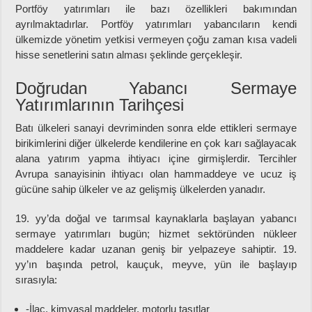
Portföy yatırımları ile bazı özellikleri bakımından
ayrılmaktadırlar. Portföy yatırımları yabancıların kendi
ülkemizde yönetim yetkisi vermeyen çoğu zaman kısa vadeli
hisse senetlerini satın alması şeklinde gerçekleşir.
Doğrudan Yabancı Sermaye
Yatırımlarının Tarihçesi
Batı ülkeleri sanayi devriminden sonra elde ettikleri sermaye
birikimlerini diğer ülkelerde kendilerine en çok karı sağlayacak
alana yatırım yapma ihtiyacı içine girmişlerdir. Tercihler
Avrupa sanayisinin ihtiyacı olan hammaddeye ve ucuz iş
gücüne sahip ülkeler ve az gelişmiş ülkelerden yanadır.
19. yy’da doğal ve tarımsal kaynaklarla başlayan yabancı
sermaye yatırımları bugün; hizmet sektöründen nükleer
maddelere kadar uzanan geniş bir yelpazeye sahiptir. 19.
yy’ın başında petrol, kauçuk, meyve, yün ile başlayıp
sırasıyla:
-İlaç, kimyasal maddeler, motorlu taşıtlar