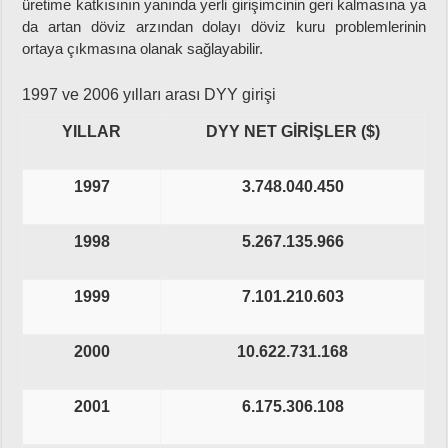
üretime katkısının yanında yerli girişimcinin geri kalmasına ya
da artan döviz arzından dolayı döviz kuru problemlerinin
ortaya çıkmasına olanak sağlayabilir.
1997 ve 2006 yılları arası DYY girişi
YILLAR
DYY NET GİRİŞLER ($)
1997
3.748.040.450
1998
5.267.135.966
1999
7.101.210.603
2000
10.622.731.168
2001
6.175.306.108