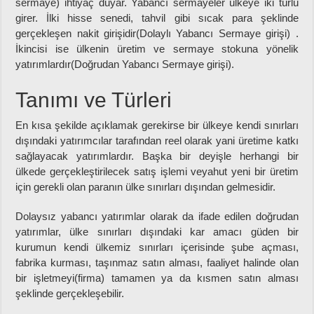
sermaye) ihtiyaç duyar. Yabancı sermayeler ülkeye iki türlü
girer. İlki hisse senedi, tahvil gibi sıcak para şeklinde
gerçekleşen nakit girişidir(Dolaylı Yabancı Sermaye girişi) .
İkincisi ise ülkenin üretim ve sermaye stokuna yönelik
yatırımlardır(Doğrudan Yabancı Sermaye girişi).
Tanımı ve Türleri
En kısa şekilde açıklamak gerekirse bir ülkeye kendi sınırları
dışındaki yatırımcılar tarafından reel olarak yani üretime katkı
sağlayacak yatırımlardır. Başka bir deyişle herhangi bir
ülkede gerçekleştirilecek satış işlemi veyahut yeni bir üretim
için gerekli olan paranın ülke sınırları dışından gelmesidir.
Dolaysız yabancı yatırımlar olarak da ifade edilen doğrudan
yatırımlar, ülke sınırları dışındaki kar amacı güden bir
kurumun kendi ülkemiz sınırları içerisinde şube açması,
fabrika kurması, taşınmaz satın alması, faaliyet halinde olan
bir işletmeyi(firma) tamamen ya da kısmen satın alması
şeklinde gerçekleşebilir.