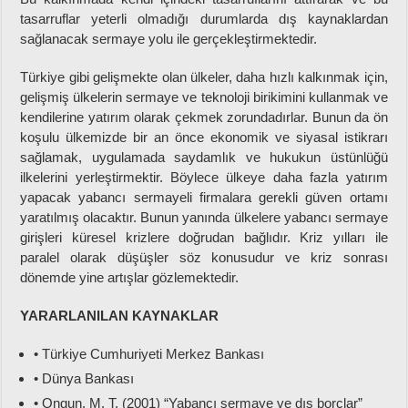
tasarruflar yeterli olmadığı durumlarda dış kaynaklardan
sağlanacak sermaye yolu ile gerçekleştirmektedir.
Türkiye gibi gelişmekte olan ülkeler, daha hızlı kalkınmak için,
gelişmiş ülkelerin sermaye ve teknoloji birikimini kullanmak ve
kendilerine yatırım olarak çekmek zorundadırlar. Bunun da ön
koşulu ülkemizde bir an önce ekonomik ve siyasal istikrarı
sağlamak, uygulamada saydamlık ve hukukun üstünlüğü
ilkelerini yerleştirmektir. Böylece ülkeye daha fazla yatırım
yapacak yabancı sermayeli firmalara gerekli güven ortamı
yaratılmış olacaktır. Bunun yanında ülkelere yabancı sermaye
girişleri küresel krizlere doğrudan bağlıdır. Kriz yılları ile
paralel olarak düşüşler söz konusudur ve kriz sonrası
dönemde yine artışlar gözlemektedir.
YARARLANILAN KAYNAKLAR
• Türkiye Cumhuriyeti Merkez Bankası
• Dünya Bankası
• Ongun, M. T. (2001) “Yabancı sermaye ve dış borçlar”