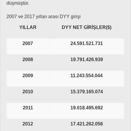
düşmüştür.
2007 ve 2017 yılları arası DYY girişi
YILLAR
DYY NET GİRİŞLER($)
2007
24.591.521.731
2008
19.791.426.939
2009
11.243.554.044
2010
15.379.165.074
2011
19.018.495.692
2012
17.421.262.056