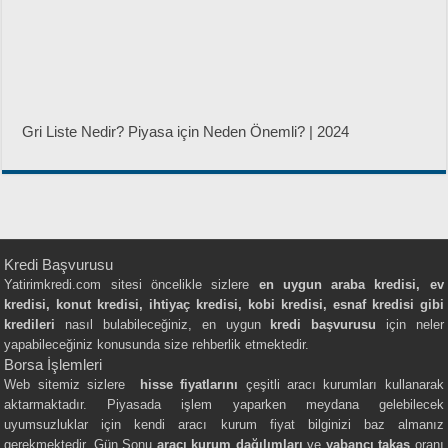
Gri Liste Nedir? Piyasa için Neden Önemli? | 2024
Kredi Başvurusu
Yatirimkredi.com sitesi öncelikle sizlere
en uygun araba kredisi, ev
kredisi, konut kredisi, ihtiyaç kredisi, kobi kredisi, esnaf kredisi gibi
kredileri
nasıl bulabileceğiniz, en uygun
kredi başvurusu
için neler
yapabileceğiniz konusunda size rehberlik etmektedir.
Borsa İşlemleri
Web sitemiz sizlere
hisse fiyatlarını
çeşitli aracı kurumları kullanarak
aktarmaktadır. Piyasada işlem yaparken meydana gelebilecek
uyumsuzluklar için kendi aracı kurum fiyat bilginizi baz almanız
gerekmektedir. Gün Sonu
aracı kurum dağılımları
ve
yabancı takas
oranı