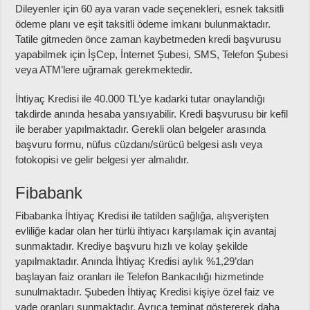
Dileyenler için 60 aya varan vade seçenekleri, esnek taksitli
ödeme planı ve eşit taksitli ödeme imkanı bulunmaktadır.
Tatile gitmeden önce zaman kaybetmeden kredi başvurusu
yapabilmek için İşCep, İnternet Şubesi, SMS, Telefon Şubesi
veya ATM’lere uğramak gerekmektedir.
İhtiyaç Kredisi ile 40.000 TL’ye kadarki tutar onaylandığı
takdirde anında hesaba yansıyabilir. Kredi başvurusu bir kefil
ile beraber yapılmaktadır. Gerekli olan belgeler arasında
başvuru formu, nüfus cüzdanı/sürücü belgesi aslı veya
fotokopisi ve gelir belgesi yer almalıdır.
Fibabank
Fibabanka İhtiyaç Kredisi ile tatilden sağlığa, alışverişten
evliliğe kadar olan her türlü ihtiyacı karşılamak için avantaj
sunmaktadır. Krediye başvuru hızlı ve kolay şekilde
yapılmaktadır. Anında İhtiyaç Kredisi aylık %1,29’dan
başlayan faiz oranları ile Telefon Bankacılığı hizmetinde
sunulmaktadır. Şubeden İhtiyaç Kredisi kişiye özel faiz ve
vade oranları sunmaktadır. Ayrıca teminat göstererek daha