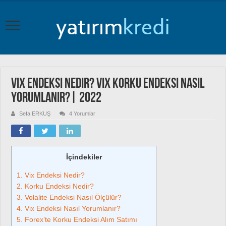
Vix Endeksi Nedir? Vix Korku Endeksi Nasıl
Yorumlanır?| 2022
Sefa ERKUŞ
4 Yorumlar
İçindekiler
1.
Vix Endeksi Nedir?
2.
Korku Endeksi Nedir?
3.
Volalite Endeksi Nasıl Ölçülür?
4.
Vix Endeksi Nasıl Yorumlanır?
5.
Forex’te Korku Endeksi Alım Satımı