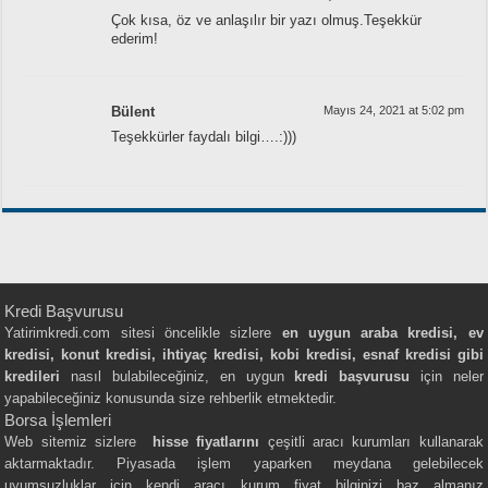
Çok kısa, öz ve anlaşılır bir yazı olmuş.Teşekkür
ederim!
Bülent
Mayıs 24, 2021 at 5:02 pm
Teşekkürler faydalı bilgi….:)))
Kredi Başvurusu
Yatirimkredi.com sitesi öncelikle sizlere
en uygun araba kredisi, ev
kredisi, konut kredisi, ihtiyaç kredisi, kobi kredisi, esnaf kredisi gibi
kredileri
nasıl bulabileceğiniz, en uygun
kredi başvurusu
için neler
yapabileceğiniz konusunda size rehberlik etmektedir.
Borsa İşlemleri
Web sitemiz sizlere
hisse fiyatlarını
çeşitli aracı kurumları kullanarak
aktarmaktadır. Piyasada işlem yaparken meydana gelebilecek
uyumsuzluklar için kendi aracı kurum fiyat bilginizi baz almanız