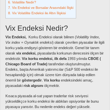
6.
Volatilite Nedir?
7.
Vix Endeksi ve Borsalar Arasındaki İlişki
8.
Vix Volatilite Endeksi ile Altın İlişkisi
Vix Endeksi Nedir?
Vix Endeksi,
Korku Endeksi olarak bilinen (
Volatility Index,
Vix index = Oynaklık endeksi
) olarak çevrilen piyasalar ile ilgili
korku yada endişeyi gösteren bir endekstir. Genel bir tanım
olarak
vix endeksi,
piyasalarda korkunun derecesini ölçen bir
endekstir.
Vix korku endeksi, ilk defa
1993 yılında
CBOE (
Chicago Board of Trade)
tarafından oluşturulmuştur.
Endeks, başta Amerikalı yatırımcılar (S&P 500 endeksi ile
hesaplandığı için) olmak üzere tüm dünyada takip edilen
önemli bir
göstergedir
.
Vix korku
endeksindeki amaç,
piyasadaki
risk algısını
ölçmektir.
Kısaca piyasada al-sat yapan traderlar risk seviyesi
yükseldikçce korku endeksi ile aldıkları opsiyonlar ile bunu
piyasaya yansıtır. Bu nedenle endeks değeri yükselir.