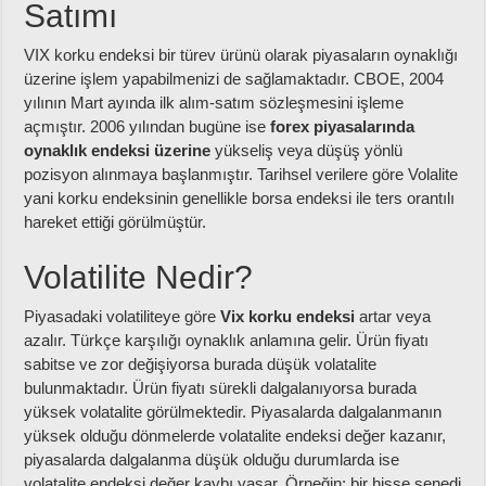
Satımı
VIX korku endeksi bir türev ürünü olarak piyasaların oynaklığı
üzerine işlem yapabilmenizi de sağlamaktadır. CBOE, 2004
yılının Mart ayında ilk alım-satım sözleşmesini işleme
açmıştır. 2006 yılından bugüne ise
forex piyasalarında
oynaklık endeksi üzerine
yükseliş veya düşüş yönlü
pozisyon alınmaya başlanmıştır. Tarihsel verilere göre Volalite
yani korku endeksinin genellikle borsa endeksi ile ters orantılı
hareket ettiği görülmüştür.
Volatilite Nedir?
Piyasadaki volatiliteye göre
Vix korku endeksi
artar veya
azalır. Türkçe karşılığı oynaklık anlamına gelir. Ürün fiyatı
sabitse ve zor değişiyorsa burada düşük volatalite
bulunmaktadır. Ürün fiyatı sürekli dalgalanıyorsa burada
yüksek volatalite görülmektedir. Piyasalarda dalgalanmanın
yüksek olduğu dönmelerde volatalite endeksi değer kazanır,
piyasalarda dalgalanma düşük olduğu durumlarda ise
volatalite endeksi değer kaybı yaşar. Örneğin; bir hisse senedi