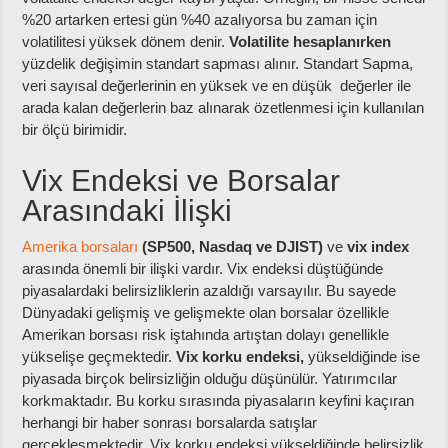
%20 artarken ertesi gün %40 azalıyorsa bu zaman için
volatilitesi yüksek dönem denir.
Volatilite hesaplanırken
yüzdelik değişimin standart sapması alınır. Standart Sapma,
veri sayısal değerlerinin en yüksek ve en düşük değerler ile
arada kalan değerlerin baz alınarak özetlenmesi için kullanılan
bir ölçü birimidir.
Vix Endeksi ve Borsalar
Arasındaki İlişki
Amerika borsaları
(SP500, Nasdaq ve DJIST)
ve
vix index
arasında önemli bir ilişki vardır. Vix endeksi düştüğünde
piyasalardaki belirsizliklerin azaldığı varsayılır. Bu sayede
Dünyadaki gelişmiş ve gelişmekte olan borsalar özellikle
Amerikan borsası risk iştahında artıştan dolayı genellikle
yükselişe geçmektedir.
Vix korku endeksi,
yükseldiğinde ise
piyasada birçok belirsizliğin olduğu düşünülür. Yatırımcılar
korkmaktadır. Bu korku sırasında piyasaların keyfini kaçıran
herhangi bir haber sonrası borsalarda satışlar
gerçekleşmektedir. Vix korku endeksi yükseldiğinde belirsizlik